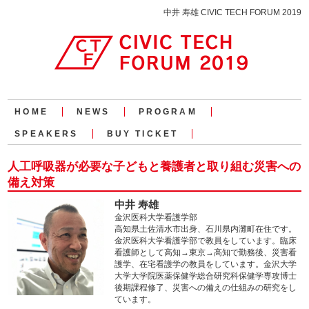
中井 寿雄 CIVIC TECH FORUM 2019
HOME
NEWS
PROGRAM
SPEAKERS
BUY TICKET
人工呼吸器が必要な子どもと養護者と取り組む災害への
備え対策
中井 寿雄
金沢医科大学看護学部
高知県土佐清水市出身、石川県内灘町在住です。
金沢医科大学看護学部で教員をしています。臨床
看護師として高知→東京→高知で勤務後、災害看
護学、在宅看護学の教員をしています。金沢大学
大学大学院医薬保健学総合研究科保健学専攻博士
後期課程修了、災害への備えの仕組みの研究をし
ています。