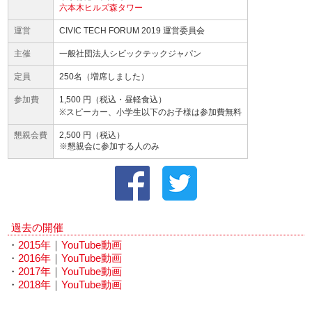
六本木ヒルズ森タワー
運営
CIVIC TECH FORUM 2019 運営委員会
主催
一般社団法人シビックテックジャパン
定員
250名（増席しました）
参加費
1,500 円（税込・昼軽食込）
※スピーカー、小学生以下のお子様は参加費無料
懇親会費
2,500 円（税込）
※懇親会に参加する人のみ
過去の開催
・
2015年
｜
YouTube動画
・
2016年
｜
YouTube動画
・
2017年
｜
YouTube動画
・
2018年
｜
YouTube動画