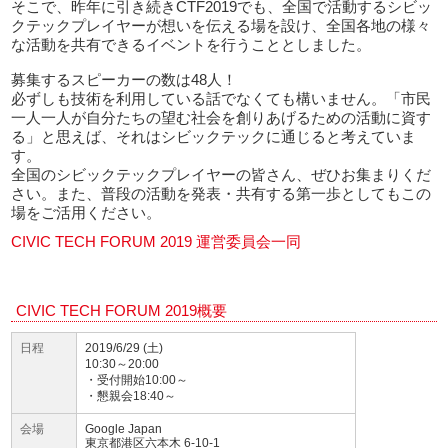
そこで、昨年に引き続きCTF2019でも、全国で活動するシビッ
クテックプレイヤーが想いを伝える場を設け、全国各地の様々
な活動を共有できるイベントを行うこととしました。
募集するスピーカーの数は48人！
必ずしも技術を利用している話でなくても構いません。「市民
一人一人が自分たちの望む社会を創りあげるための活動に資す
る」と思えば、それはシビックテックに通じると考えていま
す。
全国のシビックテックプレイヤーの皆さん、ぜひお集まりくだ
さい。また、普段の活動を発表・共有する第一歩としてもこの
場をご活用ください。
CIVIC TECH FORUM 2019 運営委員会一同
CIVIC TECH FORUM 2019概要
日程
2019/6/29 (土)
10:30～20:00
・受付開始10:00～
・懇親会18:40～
会場
Google Japan
東京都港区六本木 6-10-1