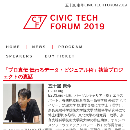
五十嵐 康伸 CIVIC TECH FORUM 2019
HOME
NEWS
PROGRAM
SPEAKERS
BUY TICKET
「プロ直伝 伝わるデータ・ビジュアル術」執筆プロジ
ェクトの裏話
五十嵐 康伸
E2D3.org
E2D3.org 代表、パーソルキャリア（株）エキス
パート、香川県立観音寺第一高等学校 外部アドバ
イザー。筑波大学 物理学専攻にて学士（理学）、
奈良先端科学技術大学院大学 情報科学研究科にて
博士(理学)を取得。東北大学の研究員・助手、奈
良先端科学技術大学院大学の特任助教、オリンパ
スソフトウェアテクノロジー（株）の部長付兼チ